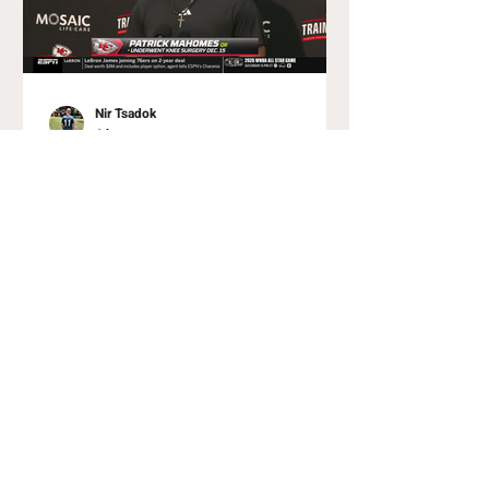
Nir Tsadok
6 hours ago
הספירה לאחור, חלק 5
דנבר: מאזן בעונה שעברה: 3:14, הפסד
לניו אינגלנד בגמר ה-AFC למעלה או
למטה ב-2026? כבר בעונה שעברה היתה
דנבר אחת הקבוצות הטובות והשלמות
בליגה, ומכאן הדברים רק אמורים
להשתפר, לפחות על הנייר. האפסייד
העיקרי הוא מן הסתם בעמדת
הקוורטרבק. בסופו של דבר, דנבר היא
קבוצה שהפסידה בגמר ה-AFC כשמתחת
לסנטר שלה נמצא ג'ארט סטידהאם. אם
בו ניקס לא נפצע בדרייב האחרון מול