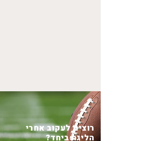
הצפייה וחשיפת הדקויות שטומן בחובו
המשחק.
בעזרת תשלום סמלי שיאפשר את
הכתיבה, האתר הזה ישמש
כבית עבור
אוהבי המשחק
, שימצאו בטקסטים את
הבסיס להתדיינות על הכתוב בהם וגם על
מה ש
הכדור אצלכם, דאון ראשון ועשרה
יארדים, בואו נצא לדרך.
רוצים לעקוב אחרי
הליגה ביחד?