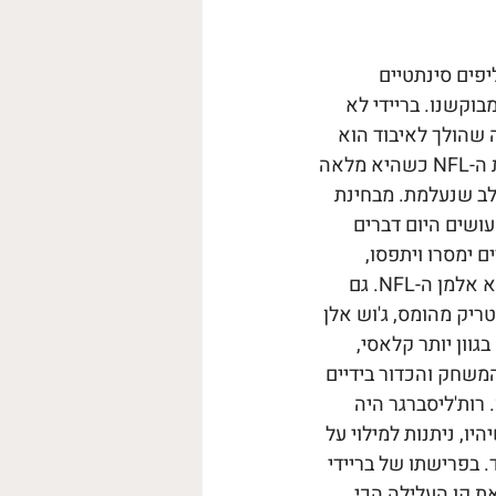
יפים סינתטיים 
וקשנו. בריידי לא 
 שהולך לאיבוד הוא 
לא מסוגלות פוטבול שהוא היחיד ששולט בה. במובנים רבים, בריידי עוזב את פלנטת ה-NFL כשהיא מלאה 
 לב שנעלמת. מבחינת 
ושים היום דברים 
 ימסרו ויתפסו, 
אליפויות יושגו ויאבדו, גיבורים יוכתרו וינושלו. יהיה סופרבול 57 וגם סופרבול 77. לא אלמן ה-NFL. גם 
טריק מהומס, ג'וש אלן 
גוון יותר קלאסי, 
משחק והכדור בידיים 
רות'ליסברגר היה 
יו, ניתנות למילוי על 
. בפרישתו של בריידי 
ת קו העלילה הכי 