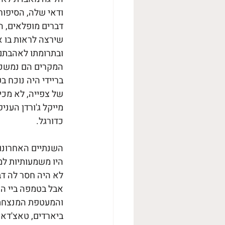
ודאי שלה, הסיפו
דברים מופלאים, ה
שירצה לראות בו את
ובתרומתו לאהבתם 
המקרים הם נמשכו 
בריידי היה נוכח 
של צפייה, לא מכי
מייקל ג'ורדן העני
כדורגל. 
השנתיים האחרונות
היו משמעותיות למ
לא היה חסר לה דבר
אבל בטמפה ביי הו
והמעטפת המנצחת ש
ביארדים, טאצ'דאו