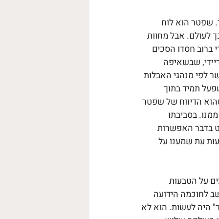
דם שפטר ב-ESPN, כמקובל בז'אנר. שפטר הוא לוח 
על כך לעולם. אבל מחוות 
י ברוב חסדו הסכים 
יידי, שבשאיפה 
ר לפי מנהגי האבלות 
פעל תמיד בתוך 
וא הדיווח של שפטר 
מנו. בסביבתו 
ט בדבר האפשרות 
נה הבאה. בריידי לא באמת התלבט, כפי שאמנם התברר כעבור 72 שעות עת שמענו על 
יהלומים המנצנצים על הטבעות 
ב לחוכמה הידועה 
" היה לעשות. הוא לא 