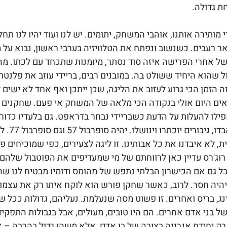
 גדולה. 
מותירה אותנו, אוהבי המשחק, יתומים. יש לנו ועוד יהיו לנו תחל
 רעבים. כשנשוב ונפתח את הטלוויזיה בערבי ראשון, נבוא על מב
של אחרי הפרישה איזה סוד נסתר, מיומנות שתכחד עם לכתו. מה
ה הזמן הכי גרוע לעזוב את הליגה, שכן ייתכן ואף אחד לא ישים
אים היום אולי בנקודה הכי מלאה של המשחק אי פעם. שחקנים ע
לו להעלות על הדעת כשבריידי נבחר בדראפט. גם בלעדיו כדורים
ת, לא איבדנו את כל אבותינו. זו ליגה לצעירים, כפי שמוכיחים פ
ון רוג'רס עדיין כאן לרווחתם של מי שמעדיפים את הפוטבול שלהם ב
ל גם אם הכישרון הבלתי נתפש של מהומס ודומיו מבטיח לנו שה
יהיה חסר. לרוב, כאשר שחקן פורש הוא לוקח איתו רק את עצמו. 
ינג, בריס ואחרים. זו פשוט מסה שנעלמת. נעליהם, גדולות ככל שיה
של בני אדם אחרים. הם היו טובים, מעולים, אבל בגבולות התפקיד
ק יחידת אנרגיה בצורה של בן אדם, אלא משהו גדול בהרבה – א