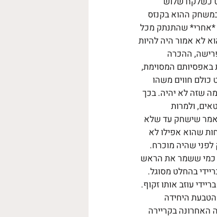
רבק שפוף ורופס שנבחר במקום ה-199 בדראפט כשלקח שלוש 
במשחק ההוא בקנזס 
ת *אחרי* שהתנתק מכל 
 ניו אינגלנד והצטרף לטמפה ביי; הוא לא אמור היה לשחק עד גיל 44; הוא לא אמור היה להיות 
וש. פרישה, ההכרה 
 באפסיותם המסוימת, 
 כולם חווים משהו 
ה שזה לא יהיה. בכך 
אים, ולמרות 
 אמר שישחק עד שלא 
חות שהוא אפילו לא 
לפני שהיה מוכרח. 
 כמי ששמר את הראש 
על המים והוביל אותה למקום השני ב-NFC, הוא שבריידי בהחלט מסוגל. 
יידי עוזב אותו זקוף. 
 הטבעת היחידה 
 האחרונה בקריירה 