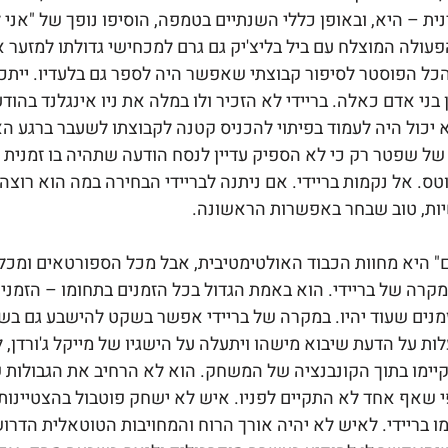
ת – היא, ובאופן כללי השנתיים בטמפה, הוסיפו נופך של "אני ל
ולה המוצלח עם ביל בליצ'יק גם גרם למכחישי גדולתו למזער א
כל הפוסטר לסיפור קבוצתי שאפשר היה לספר גם בלעדיו. ייתכן
בני אדם כאלה. בריידי לא הזכיר ולו במלה את ניו אינגלנד בהו
יכול היה לעמוד בפיתוי להכניס קטנה לקבוצתו לשעבר ברגע האחרו
ל שפטר רק כי לא הספיק עדיין לנסח הודעה שתהיה בו זמנית 
 אל נקמות בריידי. אם ניתנה לבריידי הבחירה במה הוא רוצה לה
יות, טוב שבחר באפשרות הראשונה.
ם" היא מחוות הכבוד האולטימטיבית, אבל מכל הספורטאים ומכל 
קרה של בריידי. הוא באמת הגדול בכל הזמנים בתחומו – הזמנים
נים שעוד יהיו. במקרה של בריידי אפשר בשקט להישבע גם בשם
 על הדעת שיבוא מישהו ויתעלה על הישגיו של מייקל ג'ורדן, לד
יימו בתוך הקונבנציה של המשחק. הוא לא הרחיב את הגבולות 
 שאף אחד לא התקיים לפניו. איש לא ישחק פוטבול בהצטיינו
מו בריידי. לאיש לא יהיה אורך הרוח והמחויבות הטוטאלית הדרו