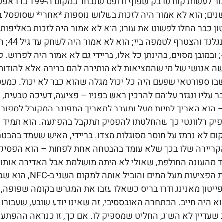
עשה את מה שאמור לעשות קוורט
נים; הוא לא אמור היה לזכות בשלוש נוספות *אחרי* שסופסל 
סטון כבר החלו לפשוט את עורו; הוא לא אמור היה לזכות באליפו
הכבלים של
כל כך טוב בגיל 44; ובמובן מסוים, בהינתן כל אלו, בריידי גם לא אמור היה לפר
ה אנושי של מי שהמציאות לא הותירה להם ברירה אלא להודות
שבו ספורטאי שפעם היה כל יכול מגלה שהוא כבר לא יכול. כמעט
עליו ונגזר עליהם להרכין ראש בפניו – פציעה, דעיכה טבעית, מ
 – הוא האריך לחיות מעל ומעבר לתאריך התפוגה המקובל לספורט
פיק רלוונטי כך שהחלטתו להפסיק תתקבל בהפתעה. הוא תמיד
מקום לא נרמז על חוסר מסוגלות מצדו. בריידי, האיש שעמד בהבט
קריירה שלו בכך שלא עומד בהבטחה אחת לפחות – הוא הפסיק 
ד מהעונה החולפת, שאולי לא היתה מושלמת אבל האדירה אותו
של טמפה ביי מוכת הפציעות מ
ייטון מאנינג ודרו בריס כשאלו עזבו את המגרש בקומה שפופה, בר
וא היה חייב. המתחרה האובססיבי, זה שאינו יודע שובע, שעבורו
עדיין לא השיג, החליט שמספיק לו. אם כך, זו כנראה ההפתעה