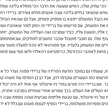
ר הכי עתיק שלה, האיש שעשה את הדבר הכי מופלא בליגה שמל
איש שנשאר בחיים בליגה שבה אנשים מתים צעירים. בריידי רחוק 
 הנבל המושלם יימצא בו מספיק פגמים, אבל גם שונאיו הגדולים ב
את המשחק. עם פרישתו של בריידי זה הזמן לומר שאוהביו ושונא
אליו, ונשענו עליו, כציר שסביבו נעה העלילה של המשחק. יותר
בענף שלו. גם חובבי פוטבול שכבר נחשבים לוותיקים, שבאמתחתם
רים את המשחק בלעדיו. אף ספורטאי לא נוכח למעלה משני עשו
ק פחות לאוהבי הכדורסל, כריסטיאנו רונאלדו ולאו מסי עשו פחות
, שעמדו גם במוקד הודעת הפרידה של בריידי ממנה נעדר כל אזכו
ורשתו כמו העשרים שקדמו להן, אבל הן כן הוסיפו עוד משהו קט
. אם בריידי היה פורש במדי ניו אינגלנד אף אחד לא היה יכול 
א השלים את השלם. בכך שפרש אחרי שנתיים בסביבה אחרת, הר
ל ניו אינגלנד, עם טבעת אליפות שביעית ועונה נוספת שבה הו
נים ומסירות מושלמות, בריידי הוסיף לעצמו משהו שבכלל לא ידע