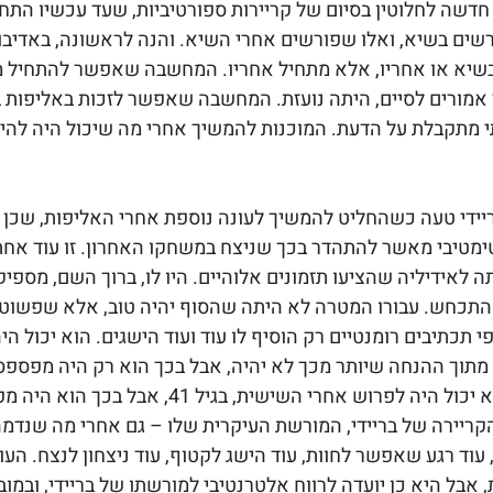
חדשה לחלוטין בסיום של קריירות ספורטיביות, שעד עכשיו התחל
שים בשיא, ואלו שפורשים אחרי השיא. והנה לראשונה, באדיבותו 
מורים לסיים, היתה נועזת. המחשבה שאפשר לזכות באליפות ב
תה בלתי מתקבלת על הדעת. המוכנות להמשיך אחרי מה שיכול היה להיו
די טעה כשהחליט להמשיך לעונה נוספת אחרי האליפות, שכן מה
טימטיבי מאשר להתהדר בכך שניצח במשחקו האחרון. זו עוד אחת 
אידיליה שהציעו תזמונים אלוהיים. היו לו, ברוך השם, מספיק 
תכחש. עבורו המטרה לא היתה שהסוף יהיה טוב, אלא שפשוט לא
י תכתיבים רומנטיים רק הוסיף לו עוד ועוד הישגים. הוא יכול ה
רביעית, בגיל 37, מתוך ההנחה שיותר מכך לא יהיה, אבל בכך הוא רק היה 
עם ניו אינגלנד; הוא יכול היה לפרוש אחרי השישית
קריירה של בריידי, המורשת העיקרית שלו – גם אחרי מה שנדמה 
עוד רגע שאפשר לחוות, עוד הישג לקטוף, עוד ניצחון לנצח. העו
אבל היא כן יועדה לרווח אלטרנטיבי למורשתו של בריידי, ובמוב