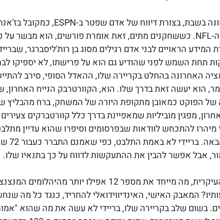
בריידי פרש לראשונה בשבת, בצורת דיווח של א
מודעות האבל של ה-NFL. כששחקנים מתים, זאת אומרת פורשים, הוא מבשר 
 המידע הראויים לבני אדם רגילים מסוג בן רות'ליסברגר, שברייד
ות תחת השמש לפני שהודיע גם הוא על פרישתו, לא יספיקו לבר
יה האחרונה בהחלט בקריירה שלו, ההאדל הסופי, סירב להתייש
ר, הוא יעשה זאת בדרך שלו. הוא, הקוורטרבק הנייח האחרון, ש
ל הפוקט כמאובן מתקופת היורה של המשחק, ברח מהבליץ שה
חרון, מפגין מוביליות שמאפיינת בדרך כלל קוורטברקים צעירים מ
 מיהרו להתכחש לוודאות שבפרסומים וסיפרו שהוא עדיין מתלב
לשחק גם בעו
, אבל אפשר להבין את ההתעקשות לדווח על כך בתנאיו שלו.
הרי מהי מורשתו העיקרית, מה מייחד את מספר 12 אפילו יותר מה
יו? המאבק האישי, האינדיווידואלי להחריד, כנגד כל מה שנחש
ם. בשום שלב בקריירה שלו, בריידי לא עשה את מה שהוא "אמור